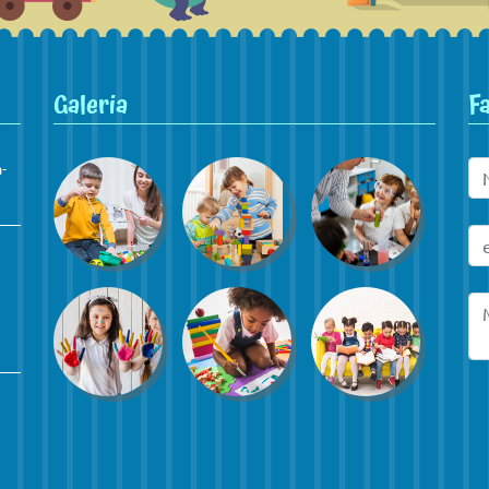
Galeria
F
-