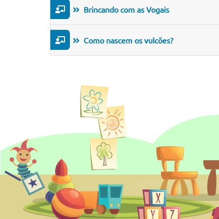
Brincando com as Vogais
Como nascem os vulcões?