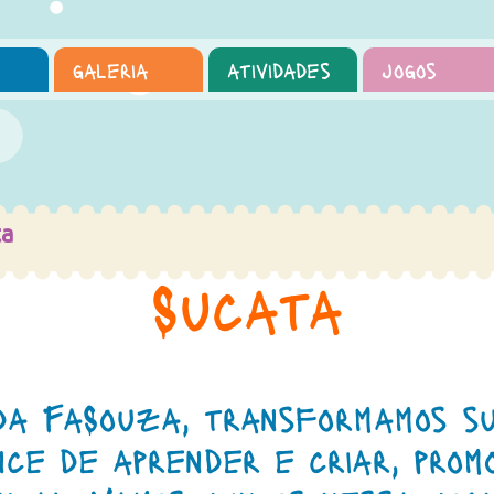
galeria
atividades
jogos
ta
Sucata
da FaSouza, transformamos su
ce de aprender e criar, prom